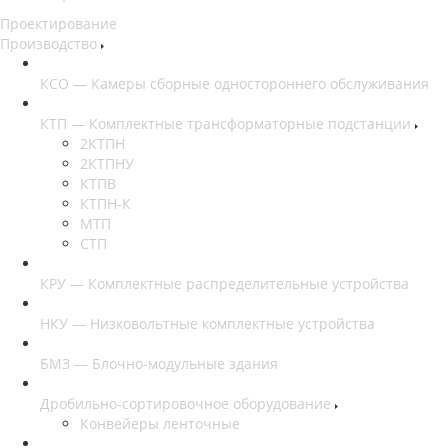
Проектирование
Производство
КСО — Камеры сборные одностороннего обслуживания
КТП — Комплектные трансформаторные подстанции
2КТПН
2КТПНУ
КТПВ
КТПН-К
МТП
СТП
КРУ — Комплектные распределительные устройства
НКУ — Низковольтные комплектные устройства
БМЗ — Блочно-модульные здания
Дробильно-сортировочное оборудование
Конвейеры ленточные