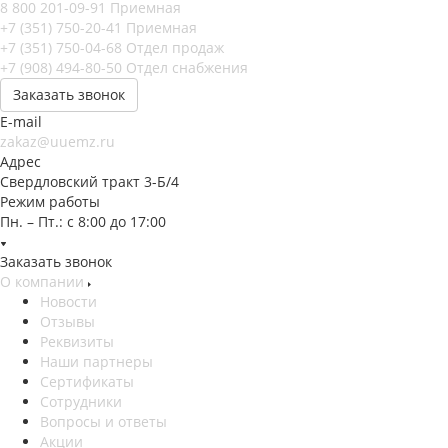
8 800 201-09-91
Приемная
+7 (351) 750-20-41
Приемная
+7 (351) 750-04-68
Отдел продаж
+7 (908) 494-80-50
Отдел снабжения
Заказать звонок
E-mail
zakaz@uuemz.ru
Адрес
Свердловский тракт 3-Б/4
Режим работы
Пн. – Пт.: с 8:00 до 17:00
Заказать звонок
О компании
Новости
Отзывы
Реквизиты
Наши партнеры
Сертификаты
Сотрудники
Вопросы и ответы
Акции