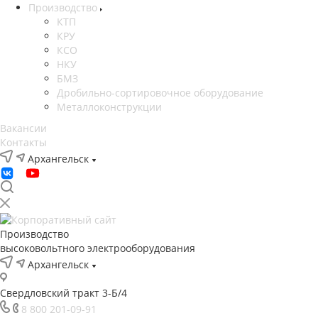
Производство
КТП
КРУ
КСО
НКУ
БМЗ
Дробильно-сортировочное оборудование
Металлоконструкции
Вакансии
Контакты
Архангельск
Производство
высоковольтного электрооборудования
Архангельск
Свердловский тракт 3-Б/4
8 800 201-09-91