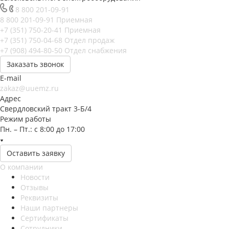
8 800 201-09-91
8 800 201-09-91
Приемная
+7 (351) 750-20-41
Приемная
+7 (351) 750-04-68
Отдел продаж
+7 (908) 494-80-50
Отдел снабжения
Заказать звонок
E-mail
zakaz@uuemz.ru
Адрес
Свердловский тракт 3-Б/4
Режим работы
Пн. – Пт.: с 8:00 до 17:00
Оставить заявку
О компании
Новости
Отзывы
Реквизиты
Наши партнеры
Сертификаты
Сотрудники