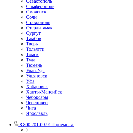
Севастополь
Симферополь
Смоленск
Сочи
Ставрополь
Стерлитамак
Сургут
Тамбов
Тверь
Тольятти
Томск
Тула
Тюмень
Улан-Удэ
Ульяновск
Уфа
Хабаровск
Ханты-Мансийск
Чебоксары
Череповец
Чита
Ярославль
8 800 201-09-91
Приемная