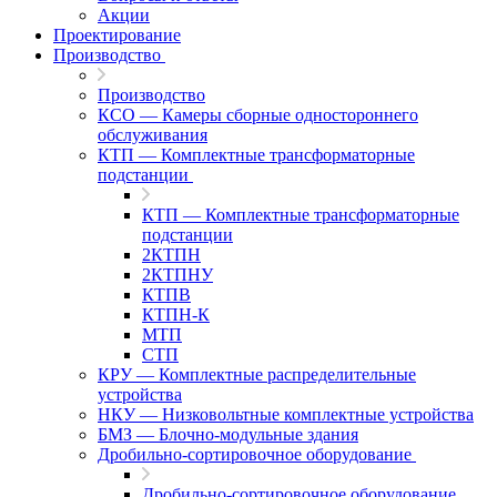
Акции
Проектирование
Производство
Производство
КСО — Камеры сборные одностороннего
обслуживания
КТП — Комплектные трансформаторные
подстанции
КТП — Комплектные трансформаторные
подстанции
2КТПН
2КТПНУ
КТПВ
КТПН-К
МТП
СТП
КРУ — Комплектные распределительные
устройства
НКУ — Низковольтные комплектные устройства
БМЗ — Блочно-модульные здания
Дробильно-сортировочное оборудование
Дробильно-сортировочное оборудование