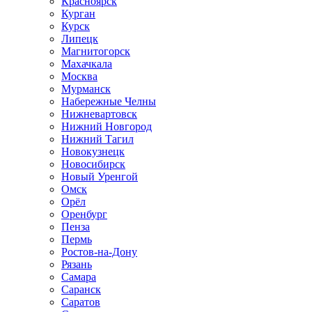
Красноярск
Курган
Курск
Липецк
Магнитогорск
Махачкала
Москва
Мурманск
Набережные Челны
Нижневартовск
Нижний Новгород
Нижний Тагил
Новокузнецк
Новосибирск
Новый Уренгой
Омск
Орёл
Оренбург
Пенза
Пермь
Ростов-на-Дону
Рязань
Самара
Саранск
Саратов