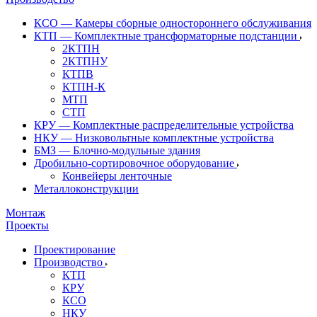
КСО — Камеры сборные одностороннего обслуживания
КТП — Комплектные трансформаторные подстанции
2КТПН
2КТПНУ
КТПВ
КТПН-К
МТП
СТП
КРУ — Комплектные распределительные устройства
НКУ — Низковольтные комплектные устройства
БМЗ — Блочно-модульные здания
Дробильно-сортировочное оборудование
Конвейеры ленточные
Металлоконструкции
Монтаж
Проекты
Проектирование
Производство
КТП
КРУ
КСО
НКУ