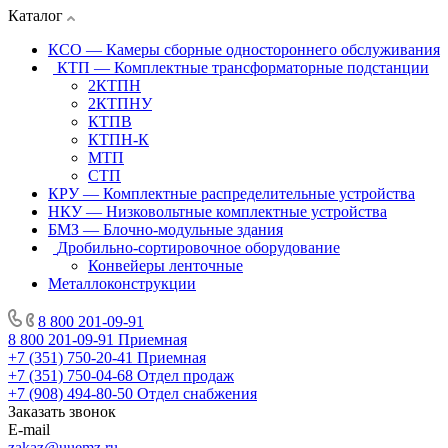
Каталог
КСО — Камеры сборные одностороннего обслуживания
КТП — Комплектные трансформаторные подстанции
2КТПН
2КТПНУ
КТПВ
КТПН-К
МТП
СТП
КРУ — Комплектные распределительные устройства
НКУ — Низковольтные комплектные устройства
БМЗ — Блочно-модульные здания
Дробильно-сортировочное оборудование
Конвейеры ленточные
Металлоконструкции
8 800 201-09-91
8 800 201-09-91
Приемная
+7 (351) 750-20-41
Приемная
+7 (351) 750-04-68
Отдел продаж
+7 (908) 494-80-50
Отдел снабжения
Заказать звонок
E-mail
zakaz@uuemz.ru