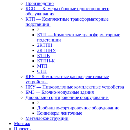
Производство
КСО — Камеры сборные одностороннего
обслуживания
КТП — Комплектные трансформаторные
подстанции
КТП — Комплектные трансформаторные
подстанции
2КТПН
2КТПНУ
КТПВ
КТПН-К
МТП
СТП
КРУ — Комплектные распределительные
устройства
НКУ — Низковольтные комплектные устройства
БМЗ — Блочно-модульные здания
Дробильно-сортировочное оборудование
Дробильно-сортировочное оборудование
Конвейеры ленточные
Металлоконструкции
Монтаж
Проекты