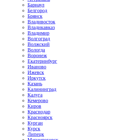
Барнаул
Белгород
Брянск
Владивосток
Владикавказ
Владимир
Волгоград
Волжский
Вологда
Воронеж
Екатеринбург
Иваново
Ижевск
Иркутск
Казань
Калининград
Калуга
Кемерово
Киров
Краснодар
Красноярск
Курган
Курск
Липецк
Магнитогорск