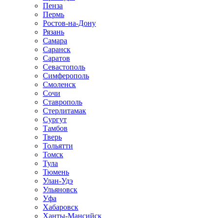
Пенза
Пермь
Ростов-на-Дону
Рязань
Самара
Саранск
Саратов
Севастополь
Симферополь
Смоленск
Сочи
Ставрополь
Стерлитамак
Сургут
Тамбов
Тверь
Тольятти
Томск
Тула
Тюмень
Улан-Удэ
Ульяновск
Уфа
Хабаровск
Ханты-Мансийск