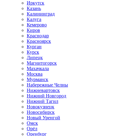
Иркутск
Казань
Калининград
Калуга
Кемерово
Киров
Краснодар
Красноярск
Курган
Курск
Липецк
Магнитогорск
Махачкала
Москва
Мурманск
Набережные Челны
Нижневартовск
Нижний Новгород
Нижний Тагил
Новокузнецк
Новосибирск
Новый Уренгой
Омск
Орёл
Оренбург