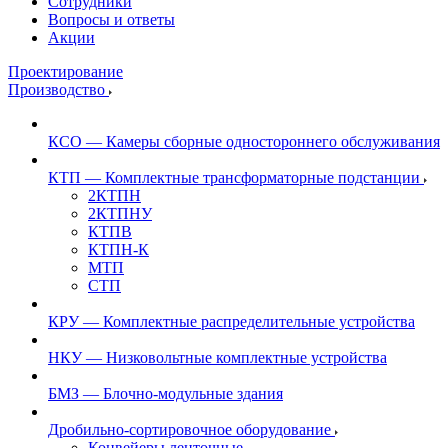
Сотрудники
Вопросы и ответы
Акции
Проектирование
Производство
КСО — Камеры сборные одностороннего обслуживания
КТП — Комплектные трансформаторные подстанции
2КТПН
2КТПНУ
КТПВ
КТПН-К
МТП
СТП
КРУ — Комплектные распределительные устройства
НКУ — Низковольтные комплектные устройства
БМЗ — Блочно-модульные здания
Дробильно-сортировочное оборудование
Конвейеры ленточные