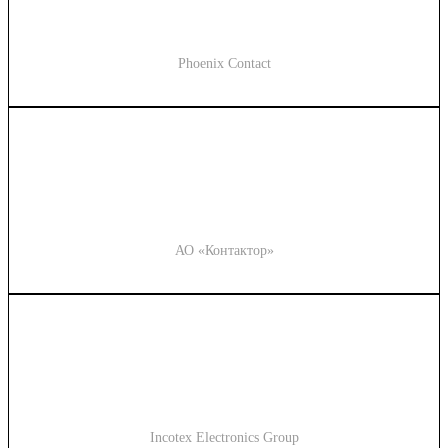
Phoenix Contact
АО «Контактор»
Incotex Electronics Group