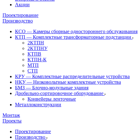
Акции
Проектирование
Производство
КСО — Камеры сборные одностороннего обслуживания
КТП — Комплектные трансформаторные подстанции
2КТПН
2КТПНУ
КТПВ
КТПН-К
МТП
СТП
КРУ — Комплектные распределительные устройства
НКУ — Низковольтные комплектные устройства
БМЗ — Блочно-модульные здания
Дробильно-сортировочное оборудование
Конвейеры ленточные
Металлоконструкции
Монтаж
Проекты
Проектирование
Производство