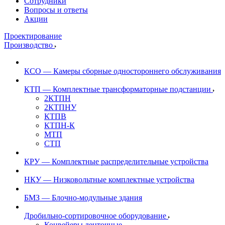
Сотрудники
Вопросы и ответы
Акции
Проектирование
Производство
КСО — Камеры сборные одностороннего обслуживания
КТП — Комплектные трансформаторные подстанции
2КТПН
2КТПНУ
КТПВ
КТПН-К
МТП
СТП
КРУ — Комплектные распределительные устройства
НКУ — Низковольтные комплектные устройства
БМЗ — Блочно-модульные здания
Дробильно-сортировочное оборудование
Конвейеры ленточные