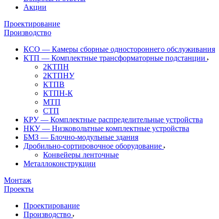
Акции
Проектирование
Производство
КСО — Камеры сборные одностороннего обслуживания
КТП — Комплектные трансформаторные подстанции
2КТПН
2КТПНУ
КТПВ
КТПН-К
МТП
СТП
КРУ — Комплектные распределительные устройства
НКУ — Низковольтные комплектные устройства
БМЗ — Блочно-модульные здания
Дробильно-сортировочное оборудование
Конвейеры ленточные
Металлоконструкции
Монтаж
Проекты
Проектирование
Производство