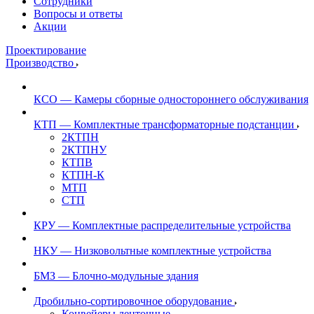
Сотрудники
Вопросы и ответы
Акции
Проектирование
Производство
КСО — Камеры сборные одностороннего обслуживания
КТП — Комплектные трансформаторные подстанции
2КТПН
2КТПНУ
КТПВ
КТПН-К
МТП
СТП
КРУ — Комплектные распределительные устройства
НКУ — Низковольтные комплектные устройства
БМЗ — Блочно-модульные здания
Дробильно-сортировочное оборудование
Конвейеры ленточные