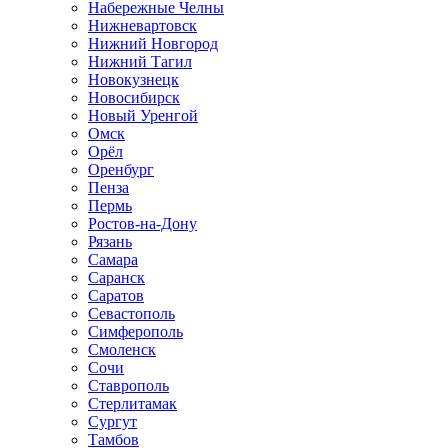
Набережные Челны
Нижневартовск
Нижний Новгород
Нижний Тагил
Новокузнецк
Новосибирск
Новый Уренгой
Омск
Орёл
Оренбург
Пенза
Пермь
Ростов-на-Дону
Рязань
Самара
Саранск
Саратов
Севастополь
Симферополь
Смоленск
Сочи
Ставрополь
Стерлитамак
Сургут
Тамбов