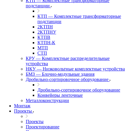
КТП — Комплектные трансформаторные
подстанции
КТП — Комплектные трансформаторные
подстанции
2КТПН
2КТПНУ
КТПВ
КТПН-К
МТП
СТП
КРУ — Комплектные распределительные
устройства
НКУ — Низковольтные комплектные устройства
БМЗ — Блочно-модульные здания
Дробильно-сортировочное оборудование
Дробильно-сортировочное оборудование
Конвейеры ленточные
Металлоконструкции
Монтаж
Проекты
Проекты
Проектирование