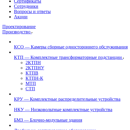
Сертификаты
Сотрудники
Вопросы и ответы
Акции
Проектирование
Производство
КСО — Камеры сборные одностороннего обслуживания
КТП — Комплектные трансформаторные подстанции
2КТПН
2КТПНУ
КТПВ
КТПН-К
МТП
СТП
КРУ — Комплектные распределительные устройства
НКУ — Низковольтные комплектные устройства
БМЗ — Блочно-модульные здания